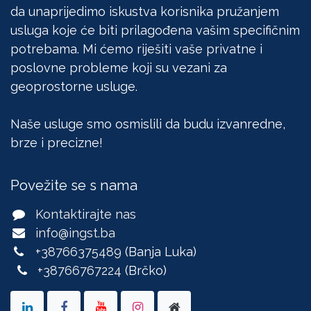
da unaprijedimo iskustva korisnika pružanjem
usluga koje će biti prilagođena vašim specifičnim
potrebama. Mi ćemo riješiti vaše privatne i
poslovne probleme koji su vezani za
geoprostorne usluge.
Naše usluge smo osmislili da budu izvanredne,
brze i precizne!
Povežite se s nama
Kontaktirajte nas
info@ingst.ba
+38766375489
(Banja Luka)
+38766767224
(Brčko)