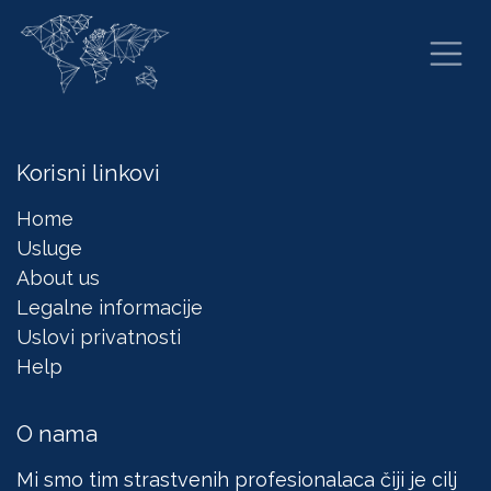
Skip to Content
Korisni linkovi
Home
Usluge
About us
Legalne informacije
Uslovi privatnosti
Help
O nama
Mi smo tim strastvenih profesionalaca čiji je cilj