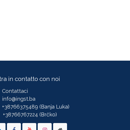
ra in contatto con noi
Contattaci
info@ingst.ba
+38766375489
(Banja Luka)
+38766767224
(Brčko)