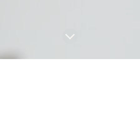
Contactez-nous pour tout ce qui concerne notre
entreprise ou nos services.
Nous ferons de notre mieux pour vous répondre
dans les plus brefs délais.